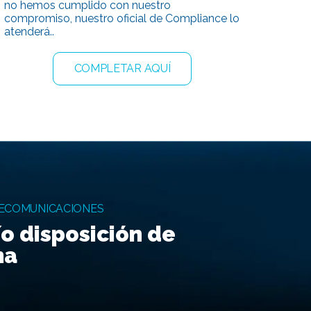
no hemos cumplido con nuestro
compromiso, nuestro oficial de Compliance lo
atenderá..
COMPLETAR AQUÍ
LECOMUNICACIONES
o disposición de
ma