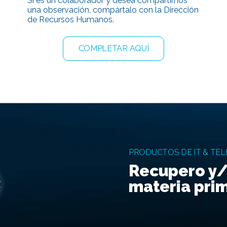
Si es un colaborador y desea compartirnos
una observación, compártalo con la Dirección
de Recursos Humanos.
COMPLETAR AQUÍ
PRODUCTOS DE IT & TE
Recupero y/
materia pri